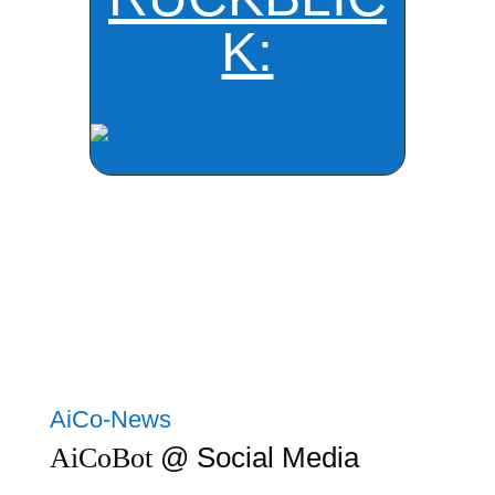
K:
AiCo-News
@ Social Media
AiCoBot