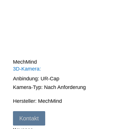
mit 3D-Kameras für präzises Sehen und
Erkennen – ideal für komplexe
Automatisierungsaufgaben.
MechMind
3D-Kamera:
Anbindung: UR-Cap
Kamera-Typ:
Nach Anforderung
Hersteller: MechMind
Kontakt