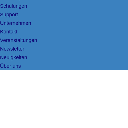
Schulungen
Support
Unternehmen
Kontakt
Veranstaltungen
Newsletter
Neuigkeiten
Über uns
AiCoBot – Effiziente
Automatisierung mit
modernen 3D-Kameras
Maximieren Sie die Effizienz Ihrer Robotik